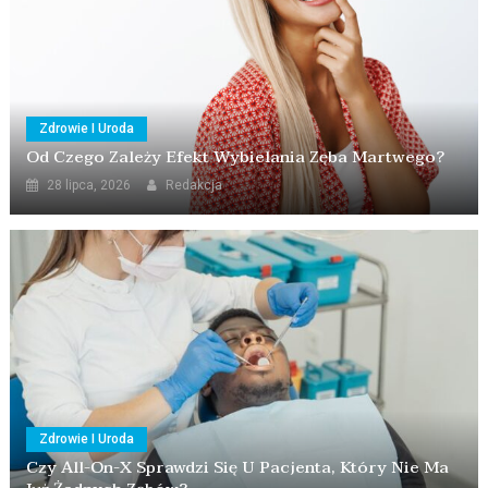
Zdrowie I Uroda
Od Czego Zależy Efekt Wybielania Zęba Martwego?
28 lipca, 2026
Redakcja
Zdrowie I Uroda
Czy All-On-X Sprawdzi Się U Pacjenta, Który Nie Ma