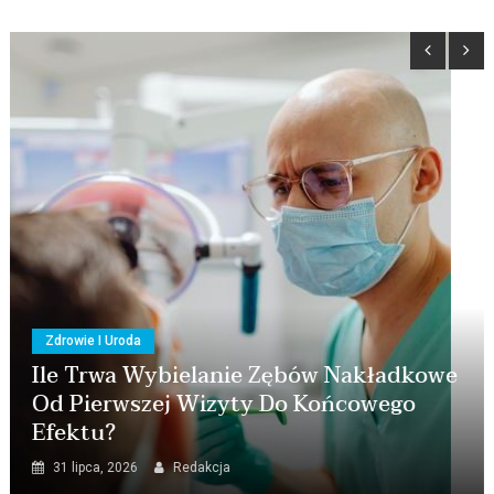
ybielanie Zębów Nakładkowe
Zdrowie I Uroda
ej Wizyty Do Końcowego
Czy Chirurg
Jamę Ustną 
Redakcja
29 lipca, 2026