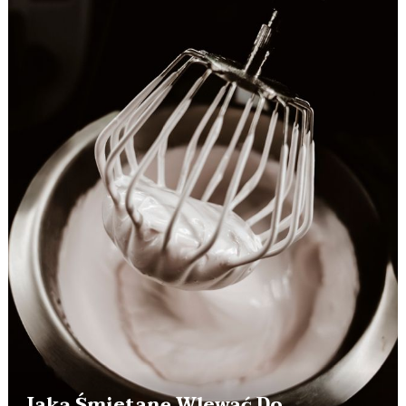
Jaką Śmietanę Wlewać Do