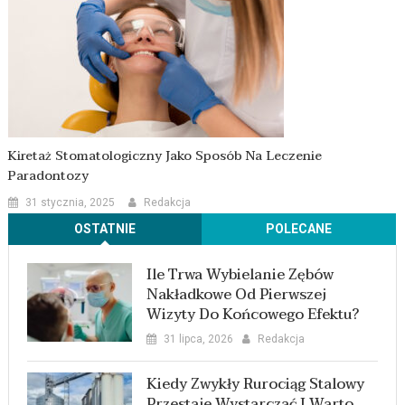
Kiretaż Stomatologiczny Jako Sposób Na Leczenie
Paradontozy
31 stycznia, 2025
Redakcja
OSTATNIE
POLECANE
Ile Trwa Wybielanie Zębów
Nakładkowe Od Pierwszej
Wizyty Do Końcowego Efektu?
31 lipca, 2026
Redakcja
Kiedy Zwykły Rurociąg Stalowy
Przestaje Wystarczać I Warto