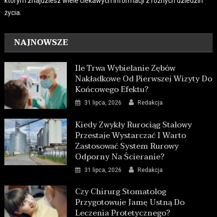
którym znajdziesz wiele ciekawych informacji z różnych dziedzin
życia.
NAJNOWSZE
Ile Trwa Wybielanie Zębów
Nakładkowe Od Pierwszej Wizyty Do
Końcowego Efektu?
31 lipca, 2026
Redakcja
Kiedy Zwykły Rurociąg Stalowy
Przestaje Wystarczać I Warto
Zastosować System Rurowy
Odporny Na Ścieranie?
31 lipca, 2026
Redakcja
Czy Chirurg Stomatolog
Przygotowuje Jamę Ustną Do
Leczenia Protetycznego?