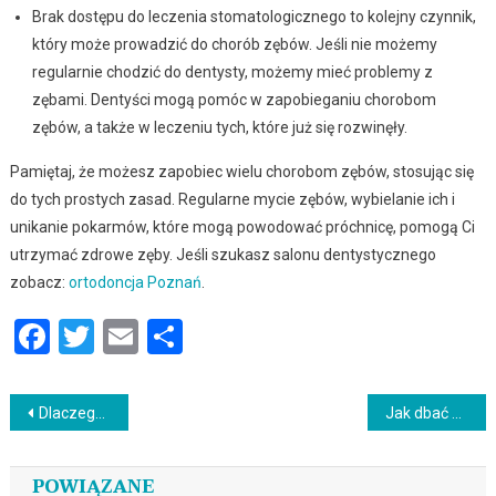
Brak dostępu do leczenia stomatologicznego to kolejny czynnik,
który może prowadzić do chorób zębów. Jeśli nie możemy
regularnie chodzić do dentysty, możemy mieć problemy z
zębami. Dentyści mogą pomóc w zapobieganiu chorobom
zębów, a także w leczeniu tych, które już się rozwinęły.
Pamiętaj, że możesz zapobiec wielu chorobom zębów, stosując się
do tych prostych zasad. Regularne mycie zębów, wybielanie ich i
unikanie pokarmów, które mogą powodować próchnicę, pomogą Ci
utrzymać zdrowe zęby. Jeśli szukasz salonu dentystycznego
zobacz:
ortodoncja Poznań
.
Facebook
Twitter
Email
Podziel
się
Nawigacja
Dlaczego wypadają nam zęby?
Jak dbać o zdrowe zęby?
wpisu
POWIĄZANE