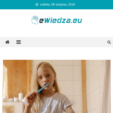
Skip
sobota, 08 sierpnia, 2026
to
content
Ewiedza.eu
Ogólnotematyczny portal informacyjny