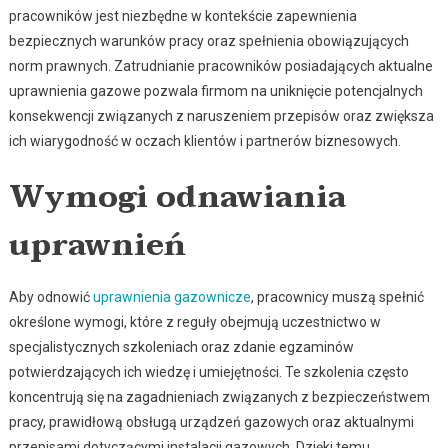
pracowników jest niezbędne w kontekście zapewnienia
bezpiecznych warunków pracy oraz spełnienia obowiązujących
norm prawnych. Zatrudnianie pracowników posiadających aktualne
uprawnienia gazowe pozwala firmom na uniknięcie potencjalnych
konsekwencji związanych z naruszeniem przepisów oraz zwiększa
ich wiarygodność w oczach klientów i partnerów biznesowych.
Wymogi odnawiania
uprawnień
Aby odnowić
uprawnienia gazownicze
, pracownicy muszą spełnić
określone wymogi, które z reguły obejmują uczestnictwo w
specjalistycznych szkoleniach oraz zdanie egzaminów
potwierdzających ich wiedzę i umiejętności. Te szkolenia często
koncentrują się na zagadnieniach związanych z bezpieczeństwem
pracy, prawidłową obsługą urządzeń gazowych oraz aktualnymi
przepisami dotyczącymi instalacji gazowych. Dzięki temu