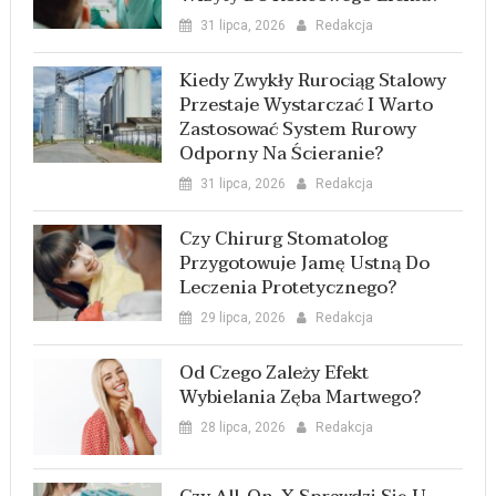
31 lipca, 2026
Redakcja
Kiedy Zwykły Rurociąg Stalowy
Przestaje Wystarczać I Warto
Zastosować System Rurowy
Odporny Na Ścieranie?
31 lipca, 2026
Redakcja
Czy Chirurg Stomatolog
Przygotowuje Jamę Ustną Do
Leczenia Protetycznego?
29 lipca, 2026
Redakcja
Od Czego Zależy Efekt
Wybielania Zęba Martwego?
28 lipca, 2026
Redakcja