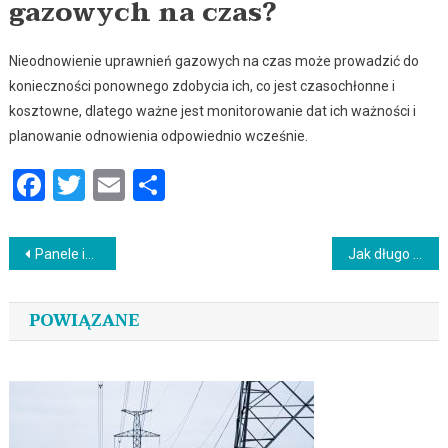
gazowych na czas?
Nieodnowienie uprawnień gazowych na czas może prowadzić do
konieczności ponownego zdobycia ich, co jest czasochłonne i
kosztowne, dlatego ważne jest monitorowanie dat ich ważności i
planowanie odnowienia odpowiednio wcześnie.
Facebook
Twitter
Email
Podziel
się
Nawigacja
Panele imitujące cegłę w komercyjnych i przemysłowych przestrzeniach
Jak długo należy nosić aparat ortodontyczny ruchomy na noc?
wpisu
POWIĄZANE