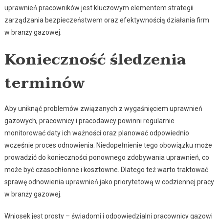
uprawnień pracowników jest kluczowym elementem strategii
zarządzania bezpieczeństwem oraz efektywnością działania firm
w branży gazowej.
Konieczność śledzenia
terminów
Aby uniknąć problemów związanych z wygaśnięciem uprawnień
gazowych, pracownicy i pracodawcy powinni regularnie
monitorować daty ich ważności oraz planować odpowiednio
wcześnie proces odnowienia. Niedopełnienie tego obowiązku może
prowadzić do konieczności ponownego zdobywania uprawnień, co
może być czasochłonne i kosztowne. Dlatego też warto traktować
sprawę odnowienia uprawnień jako priorytetową w codziennej pracy
w branży gazowej.
Wniosek jest prosty – świadomi i odpowiedzialni pracownicy gazowi