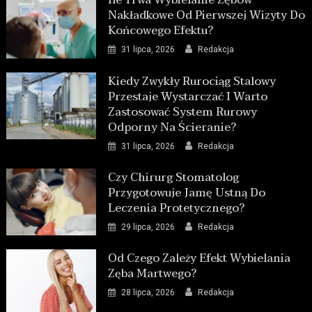
Nakładkowe Od Pierwszej Wizyty Do
Końcowego Efektu?
31 lipca, 2026
Redakcja
Kiedy Zwykły Rurociąg Stalowy
Przestaje Wystarczać I Warto
Zastosować System Rurowy
Odporny Na Ścieranie?
31 lipca, 2026
Redakcja
Czy Chirurg Stomatolog
Przygotowuje Jamę Ustną Do
Leczenia Protetycznego?
29 lipca, 2026
Redakcja
Od Czego Zależy Efekt Wybielania
Zęba Martwego?
28 lipca, 2026
Redakcja