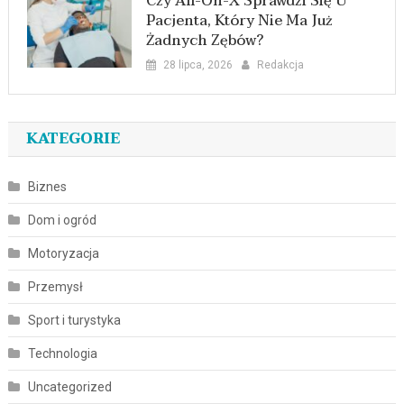
Czy All-On-X Sprawdzi Się U
Pacjenta, Który Nie Ma Już
Żadnych Zębów?
28 lipca, 2026
Redakcja
KATEGORIE
Biznes
Dom i ogród
Motoryzacja
Przemysł
Sport i turystyka
Technologia
Uncategorized