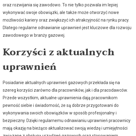
oraz rozwijania się zawodowo. To nie tylko pozwala im lepiej
wykonywać swoje obowiązki, ale także może otworzyć nowe
możliwości kariery oraz zwiększyć ich atrakcyjność na rynku pracy.
Dlatego regularne odnawianie uprawnień jest kluczowe dla rozwoju
zawodowego w branży gazowej.
Korzyści z aktualnych
uprawnień
Posiadanie aktualnych uprawnień gazowych przekłada się na
szereg korzyści zarówno dla pracowników, jak i dla pracodawców.
Przede wszystkim, aktualne uprawnienia dają pracownikom
pewność siebie i świadomość, że są dobrze przygotowani do
wykonywania swoich obowiązków w sposób profesjonalny i
bezpieczny. Dzięki regularnemu odnawianiu uprawnień pracownicy
mają okazję na bieżąco aktualizować swoją wiedzę i umiejętności
związane z obsługą urządzeń gazowych oraz stosowaniem