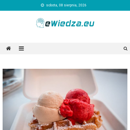
Skip
sobota, 08 sierpnia, 2026
to
content
Ewiedza.eu
Ogólnotematyczny portal informacyjny