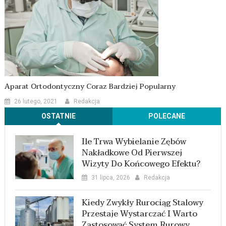
Aparat Ortodontyczny Coraz Bardziej Popularny
26 lutego, 2021
Redakcja
OSTATNIE
POLECANE
Ile Trwa Wybielanie Zębów
Nakładkowe Od Pierwszej
Wizyty Do Końcowego Efektu?
31 lipca, 2026
Redakcja
Kiedy Zwykły Rurociąg Stalowy
Przestaje Wystarczać I Warto
Zastosować System Rurowy