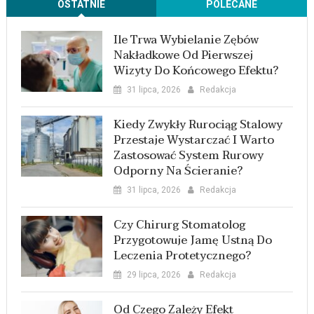
OSTATNIE
POLECANE
Ile Trwa Wybielanie Zębów
Nakładkowe Od Pierwszej
Wizyty Do Końcowego Efektu?
31 lipca, 2026
Redakcja
Kiedy Zwykły Rurociąg Stalowy
Przestaje Wystarczać I Warto
Zastosować System Rurowy
Odporny Na Ścieranie?
31 lipca, 2026
Redakcja
Czy Chirurg Stomatolog
Przygotowuje Jamę Ustną Do
Leczenia Protetycznego?
29 lipca, 2026
Redakcja
Od Czego Zależy Efekt