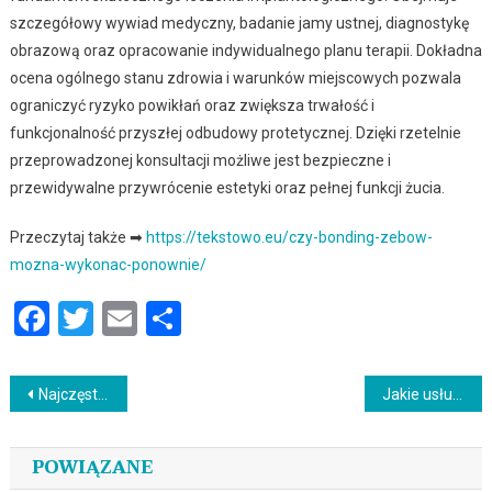
szczegółowy wywiad medyczny, badanie jamy ustnej, diagnostykę
obrazową oraz opracowanie indywidualnego planu terapii. Dokładna
ocena ogólnego stanu zdrowia i warunków miejscowych pozwala
ograniczyć ryzyko powikłań oraz zwiększa trwałość i
funkcjonalność przyszłej odbudowy protetycznej. Dzięki rzetelnie
przeprowadzonej konsultacji możliwe jest bezpieczne i
przewidywalne przywrócenie estetyki oraz pełnej funkcji żucia.
Przeczytaj także ➡
https://tekstowo.eu/czy-bonding-zebow-
mozna-wykonac-ponownie/
Facebook
Twitter
Email
Podziel
się
Nawigacja
Najczęstsze wskazania do leczenia endodontycznego
Jakie usługi oferuje nowoczesny gabinet stomatologiczny?
wpisu
POWIĄZANE