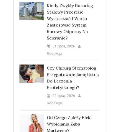
Kiedy Zwykły Rurociąg
Stalowy Przestaje
Wystarczać I Warto
Zastosować System
Rurowy Odporny Na
Ścieranie?
31 lipca, 2026
Redakcja
Czy Chirurg Stomatolog
Przygotowuje Jamę Ustną
Do Leczenia
Protetycznego?
29 lipca, 2026
Redakcja
Od Czego Zależy Efekt
Wybielania Zęba
Martwego?