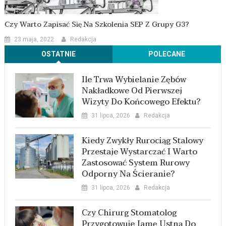
Czy Warto Zapisać Się Na Szkolenia SEP Z Grupy G3?
23 maja, 2022
Redakcja
OSTATNIE
POLECANE
Ile Trwa Wybielanie Zębów
Nakładkowe Od Pierwszej
Wizyty Do Końcowego Efektu?
31 lipca, 2026
Redakcja
Kiedy Zwykły Rurociąg Stalowy
Przestaje Wystarczać I Warto
Zastosować System Rurowy
Odporny Na Ścieranie?
31 lipca, 2026
Redakcja
Czy Chirurg Stomatolog
Przygotowuje Jamę Ustną Do