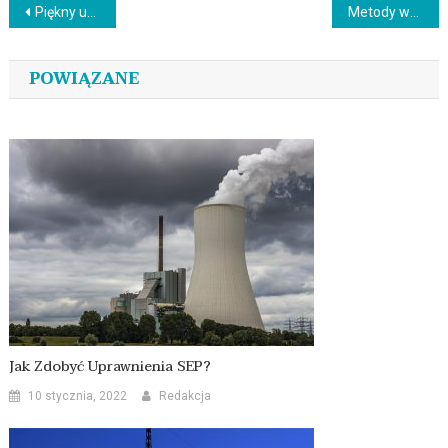
Nawigacja
Piękny uśmiech – najważniejsze mity
Metody wybielania zębów
wpisu
POWIĄZANE
Jak Zdobyć Uprawnienia SEP?
10 stycznia, 2022
Redakcja