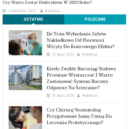
Czy Warto Zostać Elektrykiem W 2023 Roku?
14 kwietnia, 2023
Redakcja
OSTATNIE
POLECANE
Ile Trwa Wybielanie Zębów
Nakładkowe Od Pierwszej
Wizyty Do Końcowego Efektu?
31 lipca, 2026
Redakcja
Kiedy Zwykły Rurociąg Stalowy
Przestaje Wystarczać I Warto
Zastosować System Rurowy
Odporny Na Ścieranie?
31 lipca, 2026
Redakcja
Czy Chirurg Stomatolog
Przygotowuje Jamę Ustną Do
Leczenia Protetycznego?