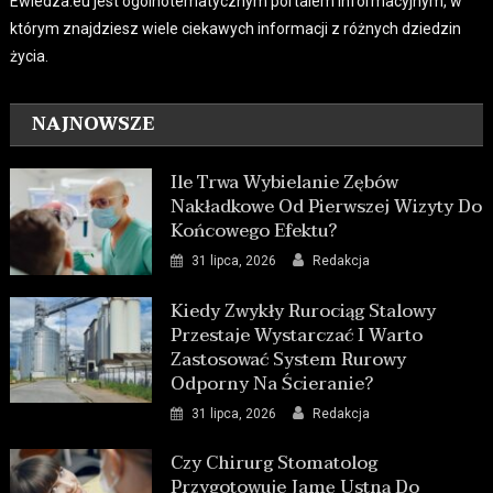
Ewiedza.eu jest ogólnotematycznym portalem informacyjnym, w
którym znajdziesz wiele ciekawych informacji z różnych dziedzin
życia.
NAJNOWSZE
Ile Trwa Wybielanie Zębów
Nakładkowe Od Pierwszej Wizyty Do
Końcowego Efektu?
31 lipca, 2026
Redakcja
Kiedy Zwykły Rurociąg Stalowy
Przestaje Wystarczać I Warto
Zastosować System Rurowy
Odporny Na Ścieranie?
31 lipca, 2026
Redakcja
Czy Chirurg Stomatolog
Przygotowuje Jamę Ustną Do