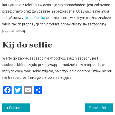
korzystanie z telefonu w czasie jazdy samochodem jest zakazane
przez prawo oraz zwyczajnie niebezpieczne. Oczywiście nie musi
to być uchwyt
Iottie Polska
jest miejscem, w którym można znaleźć
wiele takich propozycji, ten produkt jednak cieszy się szczególną
popularnością.
Kij do selfie
Warto go zabrać szczególnie w podróż, a już niezbędny jest
osobom, które często przebywają samodzielnie w miejscach, w
których chcą robić sobie zdjęcia, na przykład blogerom. Dzięki niemu
nie trzeba prosić nikogo o zrobienie zdjęcia.
Facebook
Twitter
Email
Podziel
się
Nawigacja
Gabinet stomatologiczny w Toruniu
Panele ścienne łazienkowe. Naklej je na stare płytki i odmień wygląd łazienki!