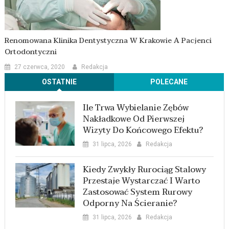
Renomowana Klinika Dentystyczna W Krakowie A Pacjenci
Ortodontyczni
27 czerwca, 2020
Redakcja
OSTATNIE
POLECANE
Ile Trwa Wybielanie Zębów
Nakładkowe Od Pierwszej
Wizyty Do Końcowego Efektu?
31 lipca, 2026
Redakcja
Kiedy Zwykły Rurociąg Stalowy
Przestaje Wystarczać I Warto
Zastosować System Rurowy
Odporny Na Ścieranie?
31 lipca, 2026
Redakcja