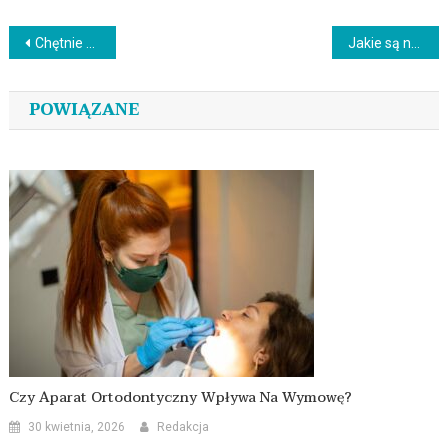
się
Nawigacja
Chętnie wybierany dentysta Łask
Jakie są największe atuty posiadania uprawnień sepowskich?
wpisu
POWIĄZANE
Czy Aparat Ortodontyczny Wpływa Na Wymowę?
30 kwietnia, 2026
Redakcja