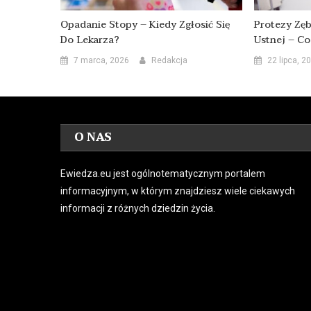
Opadanie Stopy – Kiedy Zgłosić Się
Protezy Zęb
Do Lekarza?
Ustnej – Co
7 marca, 2026
Redakcja
22 lipca, 2
O NAS
Ewiedza.eu jest ogólnotematycznym portalem
informacyjnym, w którym znajdziesz wiele ciekawych
informacji z różnych dziedzin życia.