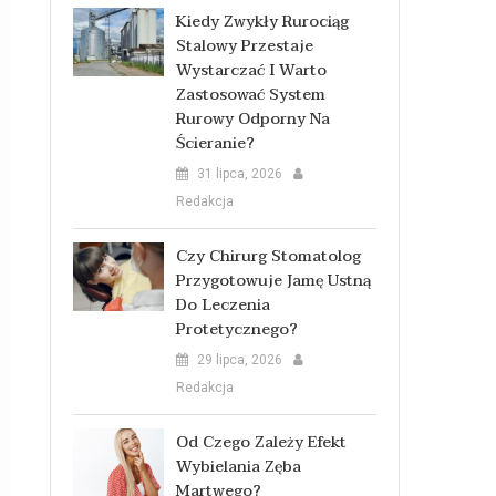
Kiedy Zwykły Rurociąg
Stalowy Przestaje
Wystarczać I Warto
Zastosować System
Rurowy Odporny Na
Ścieranie?
31 lipca, 2026
Redakcja
Czy Chirurg Stomatolog
Przygotowuje Jamę Ustną
Do Leczenia
Protetycznego?
29 lipca, 2026
Redakcja
Od Czego Zależy Efekt
Wybielania Zęba
Martwego?