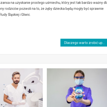
szansa na uzyskanie prostego uśmiechu, który jest tak bardzo ważny dl
rony rodziców pozwoli na to, że zęby dziecka będą mogły być sprawnie
y Śląskiej i Gliwic.
Dlaczego warto zrobić uprawnienia Sep?