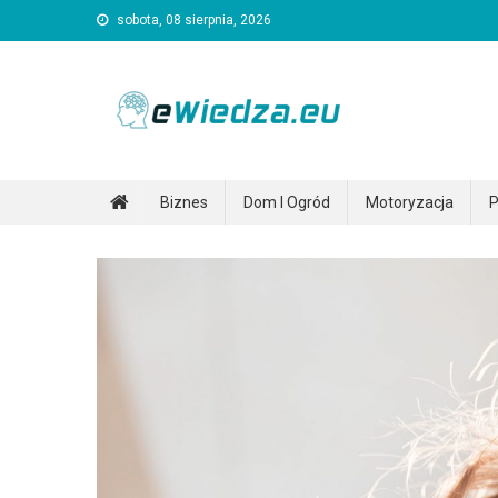
Skip
sobota, 08 sierpnia, 2026
to
content
Ewiedza.eu
Ogólnotematyczny portal informacyjny
Biznes
Dom I Ogród
Motoryzacja
P