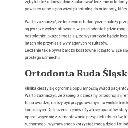
zęby lub też odpowiednio zaplanować leczenie ortodonty
powinien udać się na wizytę kontrolną do ortodonty, który
Warto zaznaczyć, że leczenie ortodontyczne należy prze
są jeszcze wykształtowane, więc ortodonta będzie mógł 
nastoletnim okazać może się, że wystarczyło będzie le
latach nie przyniesie wymaganych rezultatów.
Leczenie takie bywa bardzo kosztowne i często wiąże si
prostego uśmiechu.
Ortodonta Ruda Śląsk
Klinika cieszy się ogromną popularnością wśród pacjentó
Warto zaznaczyć, że zabiegi z dziedziny ortodoncji są re
to na uwadze, należy być przygotowanym to wieloletnie l
kontrolnych. Do leczenia zębów używa się aparatów stałyc
aparat wiąże się z zamontowanie przypinek i drucików, k
ruchomego i wyjmowanego korzystać mogą dzieci i młodzi