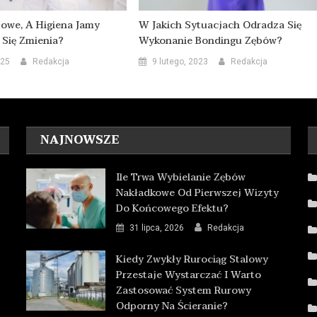
owe, A Higiena Jamy
W Jakich Sytuacjach Odradza Się
 Się Zmienia?
Wykonanie Bondingu Zębów?
025
Redakcja
9 lutego, 2023
Redakcja
NAJNOWSZE
Ile Trwa Wybielanie Zębów
Nakładkowe Od Pierwszej Wizyty
Do Końcowego Efektu?
31 lipca, 2026
Redakcja
Kiedy Zwykły Rurociąg Stalowy
Przestaje Wystarczać I Warto
Zastosować System Rurowy
Odporny Na Ścieranie?