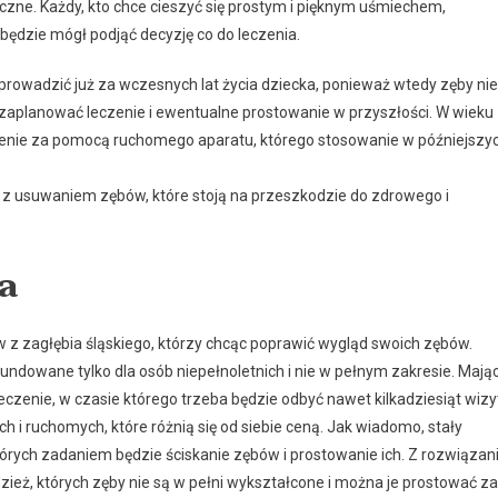
czne. Każdy, kto chce cieszyć się prostym i pięknym uśmiechem,
 będzie mógł podjąć decyzję co do leczenia.
prowadzić już za wczesnych lat życia dziecka, ponieważ wtedy zęby nie
zaplanować leczenie i ewentualne prostowanie w przyszłości. W wieku
czenie za pomocą ruchomego aparatu, którego stosowanie w późniejszy
ę z usuwaniem zębów, które stoją na przeszkodzie do zdrowego i
a
w z zagłębia śląskiego, którzy chcąc poprawić wygląd swoich zębów.
fundowane tylko dla osób niepełnoletnich i nie w pełnym zakresie. Mają
eczenie, w czasie którego trzeba będzie odbyć nawet kilkadziesiąt wizy
h i ruchomych, które różnią się od siebie ceną. Jak wiadomo, stały
tórych zadaniem będzie ściskanie zębów i prostowanie ich. Z rozwiązan
eż, których zęby nie są w pełni wykształcone i można je prostować za