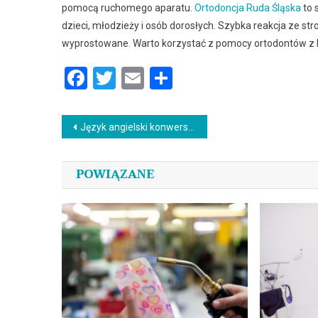
pomocą ruchomego aparatu.
Ortodoncja Ruda Śląska
to 
dzieci, młodzieży i osób dorosłych. Szybka reakcja ze st
wyprostowane. Warto korzystać z pomocy ortodontów z Rud
Facebook
Twitter
Email
Podziel
się
Nawigacja
Język angielski konwersacje online w grupie – jakie korzyści?
wpisu
POWIĄZANE