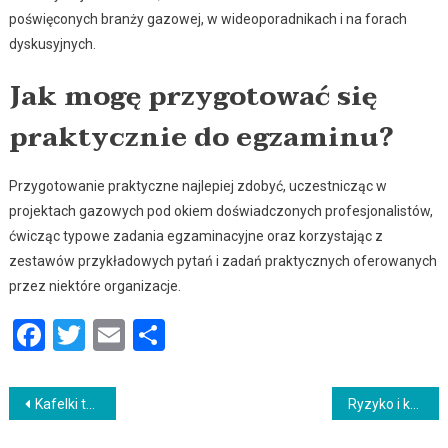
poświęconych branży gazowej, w wideoporadnikach i na forach
dyskusyjnych.
Jak mogę przygotować się
praktycznie do egzaminu?
Przygotowanie praktyczne najlepiej zdobyć, uczestnicząc w
projektach gazowych pod okiem doświadczonych profesjonalistów,
ćwicząc typowe zadania egzaminacyjne oraz korzystając z
zestawów przykładowych pytań i zadań praktycznych oferowanych
przez niektóre organizacje.
Facebook
Twitter
Email
Podziel
się
Nawigacja
Kafelki tarasowe a zmienne warunki pogodowe: jakie materiały są najbardziej odporne?
Ryzyko i komplikacje związane z radektomią zęba