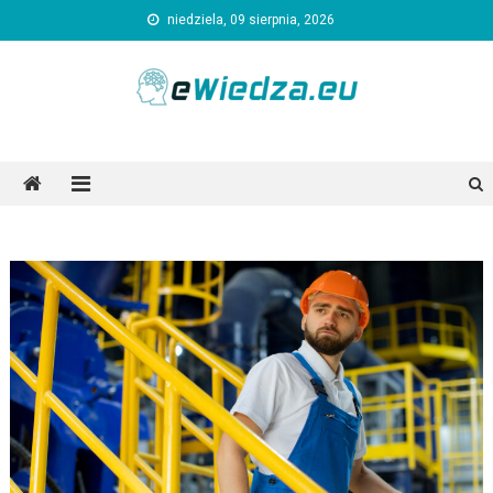
Skip
niedziela, 09 sierpnia, 2026
to
content
Ewiedza.eu
Ogólnotematyczny portal informacyjny