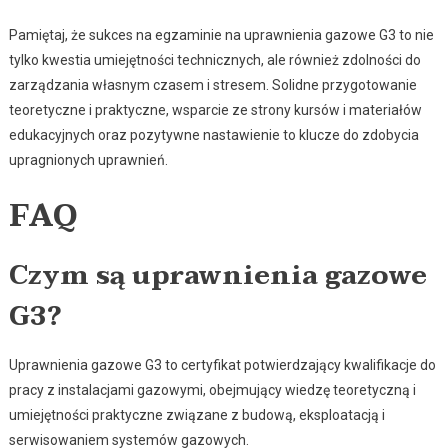
Pamiętaj, że sukces na egzaminie na uprawnienia gazowe G3 to nie
tylko kwestia umiejętności technicznych, ale również zdolności do
zarządzania własnym czasem i stresem. Solidne przygotowanie
teoretyczne i praktyczne, wsparcie ze strony kursów i materiałów
edukacyjnych oraz pozytywne nastawienie to klucze do zdobycia
upragnionych uprawnień.
FAQ
Czym są uprawnienia gazowe
G3?
Uprawnienia gazowe G3 to certyfikat potwierdzający kwalifikacje do
pracy z instalacjami gazowymi, obejmujący wiedzę teoretyczną i
umiejętności praktyczne związane z budową, eksploatacją i
serwisowaniem systemów gazowych.