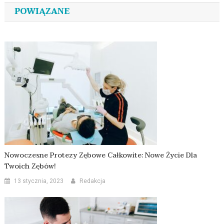
wpisu
POWIĄZANE
Nowoczesne Protezy Zębowe Całkowite: Nowe Życie Dla
Twoich Zębów!
13 stycznia, 2023
Redakcja