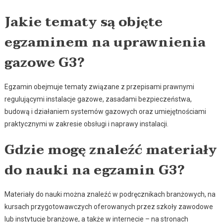
Jakie tematy są objęte
egzaminem na uprawnienia
gazowe G3?
Egzamin obejmuje tematy związane z przepisami prawnymi
regulującymi instalacje gazowe, zasadami bezpieczeństwa,
budową i działaniem systemów gazowych oraz umiejętnościami
praktycznymi w zakresie obsługi i naprawy instalacji.
Gdzie mogę znaleźć materiały
do nauki na egzamin G3?
Materiały do nauki można znaleźć w podręcznikach branżowych, na
kursach przygotowawczych oferowanych przez szkoły zawodowe
lub instytucje branżowe, a także w internecie – na stronach