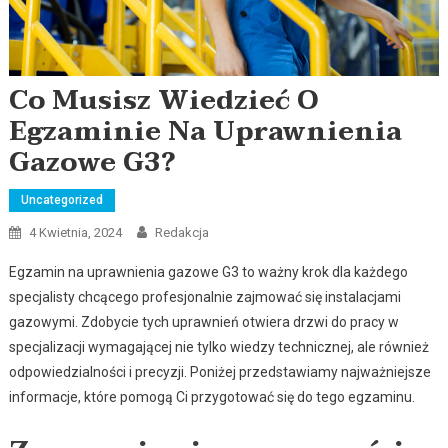
Co Musisz Wiedzieć O
Egzaminie Na Uprawnienia
Gazowe G3?
Uncategorized
4 Kwietnia, 2024
Redakcja
Egzamin na uprawnienia gazowe G3 to ważny krok dla każdego
specjalisty chcącego profesjonalnie zajmować się instalacjami
gazowymi. Zdobycie tych uprawnień otwiera drzwi do pracy w
specjalizacji wymagającej nie tylko wiedzy technicznej, ale również
odpowiedzialności i precyzji. Poniżej przedstawiamy najważniejsze
informacje, które pomogą Ci przygotować się do tego egzaminu.