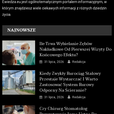
Ewiedza.eu jest ogólnotematycznym portalem informacyjnym, w
którym znajdziesz wiele ciekawych informacji z różnych dziedzin
życia.
NAJNOWSZE
Ile Trwa Wybielanie Zębów
Nakładkowe Od Pierwszej Wizyty Do
Końcowego Efektu?
31 lipca, 2026
Redakcja
Kiedy Zwykły Rurociąg Stalowy
Przestaje Wystarczać I Warto
Zastosować System Rurowy
Odporny Na Ścieranie?
31 lipca, 2026
Redakcja
Czy Chirurg Stomatolog