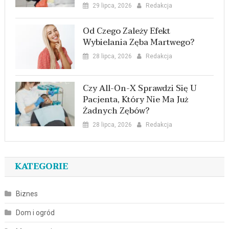
29 lipca, 2026
Redakcja
Od Czego Zależy Efekt
Wybielania Zęba Martwego?
28 lipca, 2026
Redakcja
Czy All-On-X Sprawdzi Się U
Pacjenta, Który Nie Ma Już
Żadnych Zębów?
28 lipca, 2026
Redakcja
KATEGORIE
Biznes
Dom i ogród