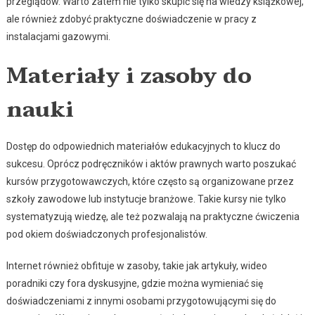
przeglądów. Warto zatem nie tylko skupić się na wiedzy książkowej,
ale również zdobyć praktyczne doświadczenie w pracy z
instalacjami gazowymi.
Materiały i zasoby do
nauki
Dostęp do odpowiednich materiałów edukacyjnych to klucz do
sukcesu. Oprócz podręczników i aktów prawnych warto poszukać
kursów przygotowawczych, które często są organizowane przez
szkoły zawodowe lub instytucje branżowe. Takie kursy nie tylko
systematyzują wiedzę, ale też pozwalają na praktyczne ćwiczenia
pod okiem doświadczonych profesjonalistów.
Internet również obfituje w zasoby, takie jak artykuły, wideo
poradniki czy fora dyskusyjne, gdzie można wymieniać się
doświadczeniami z innymi osobami przygotowującymi się do