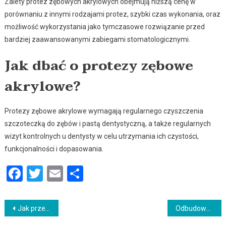
Zalety protez zębowych akrylowych obejmują niższą cenę w
porównaniu z innymi rodzajami protez, szybki czas wykonania, oraz
możliwość wykorzystania jako tymczasowe rozwiązanie przed
bardziej zaawansowanymi zabiegami stomatologicznymi.
Jak dbać o protezy zębowe
akrylowe?
Protezy zębowe akrylowe wymagają regularnego czyszczenia
szczoteczką do zębów i pastą dentystyczną, a także regularnych
wizyt kontrolnych u dentysty w celu utrzymania ich czystości,
funkcjonalności i dopasowania.
Facebook
Twitter
Email
Podziel
się
Nawigacja
Jak przebiega leczenie zębów podczas noszenia aparatu ortodontycznego?
Odbudowa braków w uśmiechu implantami zębowymi – dlaczego warto?