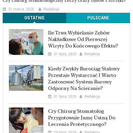
Czy Chirurg Stomatologiczny Leczy Urazy Zębów I Szczęki?
21 marca, 2026
Redakcja
OSTATNIE
POLECANE
Ile Trwa Wybielanie Zębów
Nakładkowe Od Pierwszej
Wizyty Do Końcowego Efektu?
31 lipca, 2026
Redakcja
Kiedy Zwykły Rurociąg Stalowy
Przestaje Wystarczać I Warto
Zastosować System Rurowy
Odporny Na Ścieranie?
31 lipca, 2026
Redakcja
Czy Chirurg Stomatolog
Przygotowuje Jamę Ustną Do
Leczenia Protetycznego?
29 lipca, 2026
Redakcja