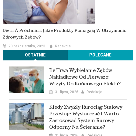
Dieta A Próchnica: Jakie Produkty Pomagają W Utrzymaniu
Zdrowych Zębów?
20 października, 2023
Redakcja
OSTATNIE
POLECANE
Ile Trwa Wybielanie Zębów
Nakładkowe Od Pierwszej
Wizyty Do Końcowego Efektu?
31 lipca, 2026
Redakcja
Kiedy Zwykły Rurociąg Stalowy
Przestaje Wystarczać I Warto
Zastosować System Rurowy
Odporny Na Ścieranie?
31 lipca, 2026
Redakcja