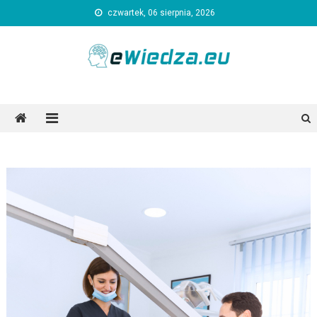
Skip
czwartek, 06 sierpnia, 2026
to
content
Ewiedza.eu
Ogólnotematyczny portal informacyjny