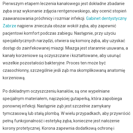
Pierwszym etapem leczenia kanałowego jest dokładne zbadanie
zęba oraz wykonanie zdjęcia rentgenowskiego, aby ocenić stopień
zaawansowania próchnicy i rozmiar infekcji.
Gabinet dentystyczny
Zabrze
najpierw znieczula obszar wokół zęba, aby zapewnić
pacjentowi komfort podczas zabiegu. Następnie, przy użyciu
specjalistycznych narzędzi, otwiera się komorę zęba, aby uzyskać
dostęp do zainfekowanej miazgi. Miazga jest starannie usuwana, a
kanały korzeniowe są oczyszczane i kształtowane, aby usunąć
wszelkie pozostałości bakteryjne. Proces ten może być
czasochłonny, szczególnie jeśli ząb ma skomplikowaną anatomię
korzeniową.
Po dokładnym oczyszczeniu kanałów, są one wypełniane
specjalnym materiałem, najczęściej gutaperką, która zapobiega
ponownej infekcji. Następnie ząb jest szczelnie zamykany
tymczasową lub stałą plombą. W wielu przypadkach, aby przywrócić
pełną funkcjonalność i estetykę zęba, konieczne jest nałożenie
korony protetycznej. Korona zapewnia dodatkową ochronę i