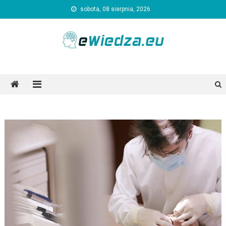
Skip
sobota, 08 sierpnia, 2026
to
content
Ewiedza.eu
Ogólnotematyczny portal informacyjny