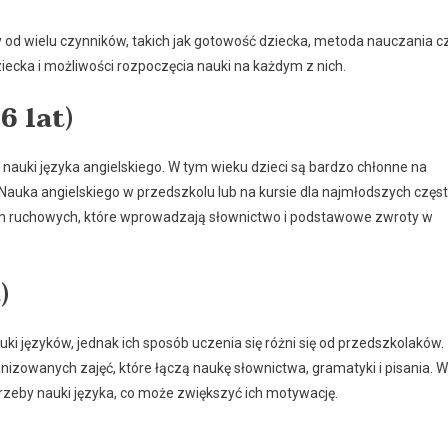
 od wielu czynników, takich jak gotowość dziecka, metoda nauczania c
ecka i możliwości rozpoczęcia nauki na każdym z nich.
6 lat)
nauki języka angielskiego. W tym wieku dzieci są bardzo chłonne na
Nauka angielskiego w przedszkolu lub na kursie dla najmłodszych częs
ch ruchowych, które wprowadzają słownictwo i podstawowe zwroty w
)
i języków, jednak ich sposób uczenia się różni się od przedszkolaków.
izowanych zajęć, które łączą naukę słownictwa, gramatyki i pisania. W
rzeby nauki języka, co może zwiększyć ich motywację.