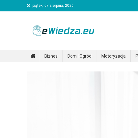
Skip
piątek, 07 sierpnia, 2026
to
content
Ewiedza.eu
Ogólnotematyczny portal informacyjny
Biznes
Dom I Ogród
Motoryzacja
P