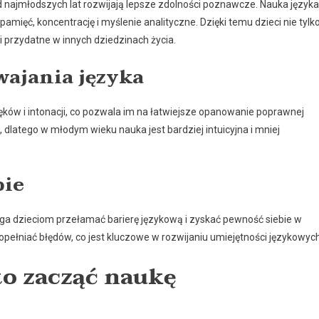
d najmłodszych lat rozwijają lepsze zdolności poznawcze. Nauka języka
ięć, koncentrację i myślenie analityczne. Dzięki temu dzieci nie tylk
ci przydatne w innych dziedzinach życia.
wajania języka
ęków i intonacji, co pozwala im na łatwiejsze opanowanie poprawnej
latego w młodym wieku nauka jest bardziej intuicyjna i mniej
bie
ga dzieciom przełamać barierę językową i zyskać pewność siebie w
popełniać błędów, co jest kluczowe w rozwijaniu umiejętności językowych
to zacząć naukę