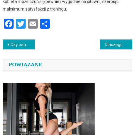
kobieta może czuć się pewnie i wygodnie na siłowni, czerpiąc
maksimum satysfakcji z treningu.
Facebook
Twitter
Email
Podziel
się
Nawigacja
Czy panele samoprzylepne na ścianę są trwałe? Czy mogą się odklejać?
Dlaczego klinika dentystyczna Denta Point jest najlepszym wyborem?
wpisu
POWIĄZANE