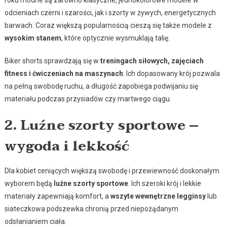
roku modne są zarówno klasyczne, jednokolorowe modele w
odcieniach czerni i szarości, jak i szorty w żywych, energetycznych
barwach. Coraz większą popularnością cieszą się także modele z
wysokim stanem
, które optycznie wysmuklają talię.
Biker shorts sprawdzają się w
treningach siłowych, zajęciach
fitness i ćwiczeniach na maszynach
. Ich dopasowany krój pozwala
na pełną swobodę ruchu, a długość zapobiega podwijaniu się
materiału podczas przysiadów czy martwego ciągu.
2. Luźne szorty sportowe –
wygoda i lekkość
Dla kobiet ceniących większą swobodę i przewiewność doskonałym
wyborem będą
luźne szorty sportowe
. Ich szeroki krój i lekkie
materiały zapewniają komfort, a
wszyte wewnętrzne legginsy
lub
siateczkowa podszewka chronią przed niepożądanym
odsłanianiem ciała.