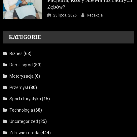
Pacjenta, Który Nie Ma Już Żadnych
Zębów?
28 lipca, 2026
Redakcja
KATEGORIE
Biznes
(63)
Dom i ogród
(80)
Motoryzacja
(6)
Przemysł
(80)
Sport i turystyka
(15)
Technologia
(68)
Uncategorized
(25)
Zdrowie i uroda
(444)