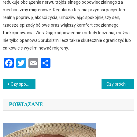
redukuje obciążenie nerwu trójdzielnego odpowiedzialnego za
mechanizmy migrenowe. Regularna terapia przynosi pacjentom
realną poprawę jakości życia, umożliwiając spokojniejszy sen,
rzadsze epizody bólowe oraz większy komfort codziennego
funkcjonowania. Wdrażając odpowiednie metody leczenia, można
nie tylko opanować bruksizm, lecz także skutecznie ograniczyć lub
całkowicie wyeliminować migreny.
Facebook
Twitter
Email
Podziel
się
Nawigacja
Czy spodenki push up wysoki stan naprawdę podkreślają pośladki?
Czy próchnica ukryta boli? Fakty i mity
wpisu
POWIĄZANE