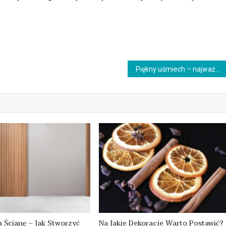
Piękny uśmiech – najważniejsze mity
 Ścianę – Jak Stworzyć
Na Jakie Dekoracje Warto Postawić?