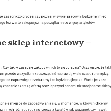
 że zasadniczo prędzej czy później w swojej pracowni będziemy mieć
go też warto zakupić już na początku nieco więcej artykułów
ne sklep internetowy –
 Czy tak w zasadzie zakupy w nich to się opłacają? Oczywiście, że tak!
 nam przede wszystkim zaoszczędzić naprawdę wiele czasu i pieniędzy.
ego tak naprawdę potrzebujemy i co będzie najlepsze. Warto jeszcze
 znacznie szerszą ofertą oraz lepszymi cenami niż stacjonarne sklepy
konałe miejsce do zaopatrywania się, w momencie, w których chcemy
 innych różnego rodzaju rzeczy z kwiatów, jak wiązanek czy nawet