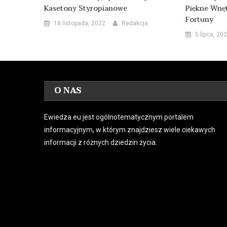
Kasetony Styropianowe
Piękne Wnę
Fortuny
18 listopada, 2022
Redakcja
5 lipca, 20
O NAS
Ewiedza.eu jest ogólnotematycznym portalem
informacyjnym, w którym znajdziesz wiele ciekawych
informacji z różnych dziedzin życia.