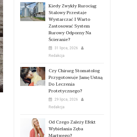
Kiedy Zwykły Rurociąg
Stalowy Przestaje
Wystarczać I Warto
Zastosować System
Rurowy Odporny Na
Ścieranie?
31 lipca, 2026
Redakcja
Czy Chirurg Stomatolog
Przygotowuje Jamę Ustną
Do Leczenia
Protetycznego?
29 lipca, 2026
Redakcja
Od Czego Zależy Efekt
Wybielania Zęba
Martwego?