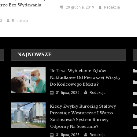
trze Bez Wydawania
29 grudnia, 2019
Redakcja
23
Redakcja
NAJNOWSZE
Ile Trwa Wybielanie Zębów
Nakładkowe Od Pierwszej Wizyty
Do Końcowego Efektu?
31 lipca, 2026
Redakcja
Kiedy Zwykły Rurociąg Stalowy
Przestaje Wystarczać I Warto
Zastosować System Rurowy
Odporny Na Ścieranie?
31 lipca, 2026
Redakcja