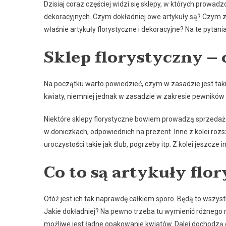
Dzisiaj coraz częściej widzi się sklepy, w których prowad
dekoracyjnych. Czym dokładniej owe artykuły są? Czym za
właśnie artykuły florystyczne i dekoracyjne? Na te pytan
Sklep florystyczny – 
Na początku warto powiedzieć, czym w zasadzie jest taki
kwiaty, niemniej jednak w zasadzie w zakresie pewnikó
Niektóre sklepy florystyczne bowiem prowadzą sprzedaż 
w doniczkach, odpowiednich na prezent. Inne z kolei roz
uroczystości takie jak ślub, pogrzeby itp. Z kolei jeszcze
Co to są artykuły flo
Otóż jest ich tak naprawdę całkiem sporo. Będą to wszys
Jakie dokładniej? Na pewno trzeba tu wymienić różnego rod
możliwe jest ładne opakowanie kwiatów. Dalej dochodzą d