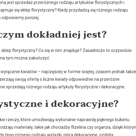
zona jest sprzedaż przeróżnego rodzaju artykułów florystycznych i
jmuje się sklep florystyczny? Kiedy przydadzą się różnego rodzaju
ia odpowiemy poniżej.
czym dokładniej jest?
 sklep florystyczny? Co się w nim znajduje? Zasadniczo to oczywiście
w na tym można zakończyć.
wyłącznie kwiatów – najczęściej w formie ściętej, czasem jednak takż
szerzają swoją ofertę o liczne kwiaty odpowiednie na przeróżne
 inne sprzedają różnego rodzaju artykuły florystyczne i dekoracyjne.
rystyczne i dekoracyjne?
tkie rzeczy, które umożliwiają wykonanie naprawdę pięknego bukietu.
zaju materiały, takie jak chociażby flizelina czy organza, dzięki który
o tego różnego rodzaju wstążki, pióra dekoracyjne, ozdoby