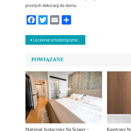
prostych dekoracji do domu.
Facebook
Twitter
Email
Podziel
się
Nawigacja
Leczenie ortodontyczne u dzieci
wpisu
POWIĄZANE
Materiał Izolacyjny Na Ściany –
Kasetony Na