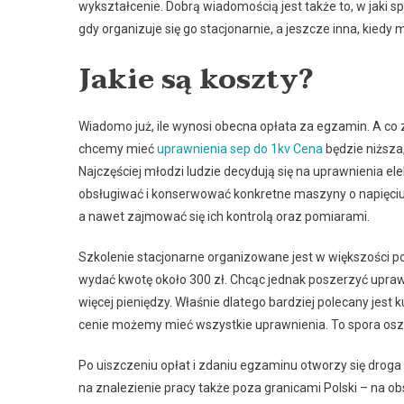
wykształcenie. Dobrą wiadomością jest także to, w jaki 
gdy organizuje się go stacjonarnie, a jeszcze inna, kiedy
Jakie są koszty?
Wiadomo już, ile wynosi obecna opłata za egzamin. A co 
chcemy mieć
uprawnienia sep do 1kv Cena
będzie niższa,
Najczęściej młodzi ludzie decydują się na uprawnienia 
obsługiwać i konserwować konkretne maszyny o napięciu 
a nawet zajmować się ich kontrolą oraz pomiarami.
Szkolenie stacjonarne organizowane jest w większości pol
wydać kwotę około 300 zł. Chcąc jednak poszerzyć uprawn
więcej pieniędzy. Właśnie dlatego bardziej polecany jest k
cenie możemy mieć wszystkie uprawnienia. To spora os
Po uiszczeniu opłat i zdaniu egzaminu otworzy się drog
na znalezienie pracy także poza granicami Polski – na obsza