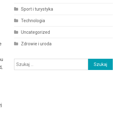
Sport i turystyka
Technologia
Uncategorized
e
Zdrowie i uroda
mu
Szukaj:
d,
j