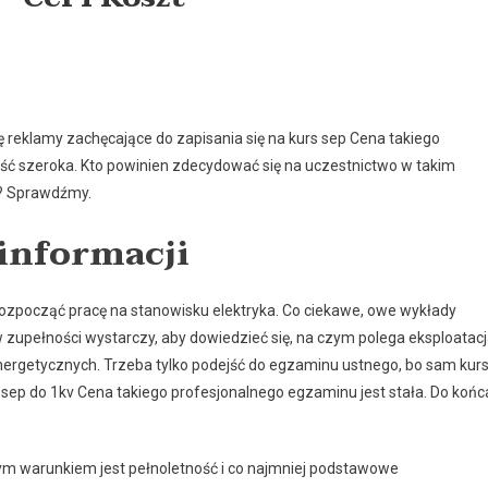
ę reklamy zachęcające do zapisania się na kurs sep Cena takiego
ość szeroka. Kto powinien zdecydować się na uczestnictwo w takim
ić? Sprawdźmy.
 informacji
rozpocząć pracę na stanowisku elektryka. Co ciekawe, owe wykłady
w zupełności wystarczy, aby dowiedzieć się, na czym polega eksploatac
oenergetycznych. Trzeba tylko podejść do egzaminu ustnego, bo sam kur
 sep do 1kv Cena takiego profesjonalnego egzaminu jest stała. Do końc
nym warunkiem jest pełnoletność i co najmniej podstawowe