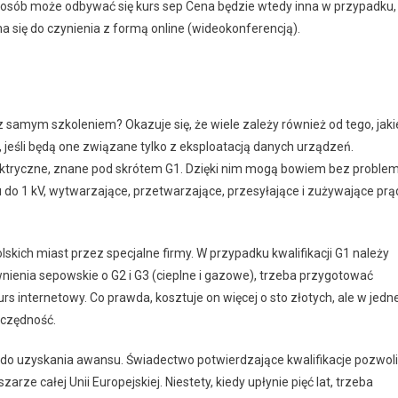
sposób może odbywać się kurs sep Cena będzie wtedy inna w przypadku,
 ma się do czynienia z formą online (wideokonferencją).
z samym szkoleniem? Okazuje się, że wiele zależy również od tego, jaki
 jeśli będą one związane tylko z eksploatacją danych urządzeń.
elektryczne, znane pod skrótem G1. Dzięki nim mogą bowiem bez proble
do 1 kV, wytwarzające, przetwarzające, przesyłające i zużywające prą
skich miast przez specjalne firmy. W przypadku kwalifikacji G1 należy
ienia sepowskie o G2 i G3 (cieplne i gazowe), trzeba przygotować
urs internetowy. Co prawda, kosztuje on więcej o sto złotych, ale w jedne
zczędność.
a do uzyskania awansu. Świadectwo potwierdzające kwalifikacje pozwoli
rze całej Unii Europejskiej. Niestety, kiedy upłynie pięć lat, trzeba