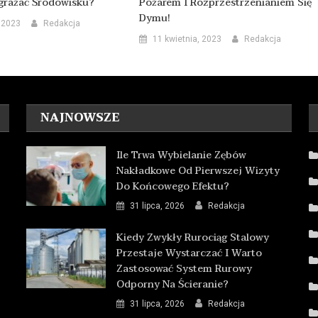
grażać Środowisku?
Pożarem I Rozprzestrzenianiem Się
Dymu!
 2023
Redakcja
11 kwietnia, 2023
Redakcja
NAJNOWSZE
Ile Trwa Wybielanie Zębów
Nakładkowe Od Pierwszej Wizyty
Do Końcowego Efektu?
31 lipca, 2026
Redakcja
Kiedy Zwykły Rurociąg Stalowy
Przestaje Wystarczać I Warto
Zastosować System Rurowy
Odporny Na Ścieranie?
31 lipca, 2026
Redakcja