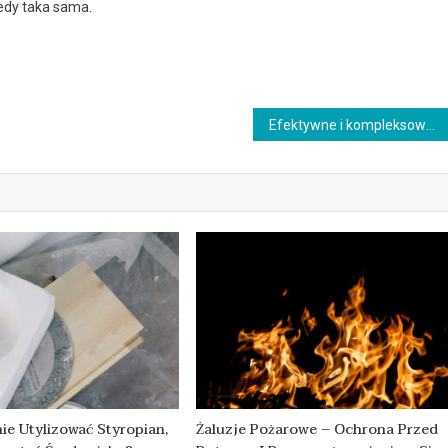
edy taka sama.
Efektywne i kompleksowe zabiegi w klinice dentystycznej
ie Utylizować Styropian,
Żaluzje Pożarowe – Ochrona Przed