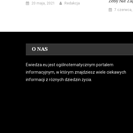
Żeby Nie Za
20 maja, 2021
Redakcja
7 czerwca,
O NAS
Ewiedza.eu jest ogólnotematycznym portalem
informacyjnym, w którym znajdziesz wiele ciekawych
informacji z różnych dziedzin życia.