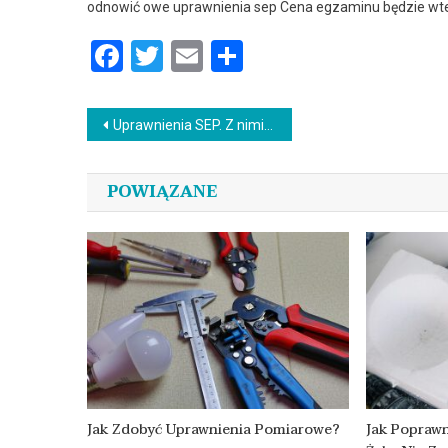
odnowić owe uprawnienia sep Cena egzaminu będzie wt
Facebook
Twitter
Email
Podziel
się
Nawigacja
Uprawnienia SEP. Z nimi łatwiej o ciekawą pracę
wpisu
POWIĄZANE
Jak Zdobyć Uprawnienia Pomiarowe?
Jak Poprawn