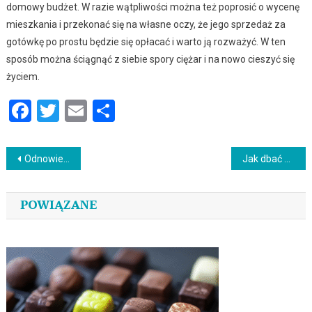
domowy budżet. W razie wątpliwości można też poprosić o wycenę
mieszkania i przekonać się na własne oczy, że jego sprzedaż za
gotówkę po prostu będzie się opłacać i warto ją rozważyć. W ten
sposób można ściągnąć z siebie spory ciężar i na nowo cieszyć się
życiem.
Facebook
Twitter
Email
Podziel
się
Nawigacja
Odnowienie uprawnień sep
Jak dbać o zęby mleczne?
wpisu
POWIĄZANE