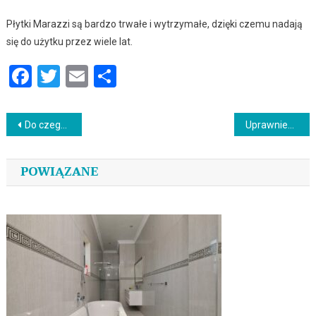
Płytki Marazzi są bardzo trwałe i wytrzymałe, dzięki czemu nadają
się do użytku przez wiele lat.
Facebook
Twitter
Email
Podziel
się
Nawigacja
Do czego może doprowadzić nadmiar fluoru na zębach?
Uprawnienia Budowlane Elektryczne – Przepisy, Przygotowanie i Ostrzeżenia!
wpisu
POWIĄZANE