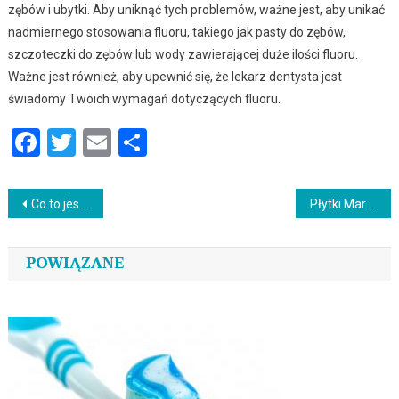
zębów i ubytki. Aby uniknąć tych problemów, ważne jest, aby unikać
nadmiernego stosowania fluoru, takiego jak pasty do zębów,
szczoteczki do zębów lub wody zawierającej duże ilości fluoru.
Ważne jest również, aby upewnić się, że lekarz dentysta jest
świadomy Twoich wymagań dotyczących fluoru.
Facebook
Twitter
Email
Podziel
się
Nawigacja
Co to jest dozór G1?
Płytki Marazzi – Piękne, stylowe i praktyczne rozwiązanie dla Twojej podłogi!
wpisu
POWIĄZANE