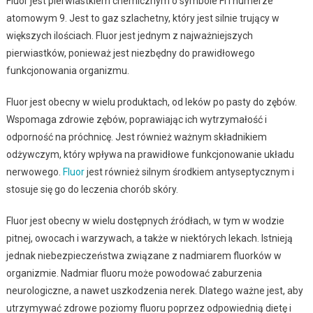
Fluor jest pierwiastkiem chemicznym o symbole Fl i numerze
atomowym 9. Jest to gaz szlachetny, który jest silnie trujący w
większych ilościach. Fluor jest jednym z najważniejszych
pierwiastków, ponieważ jest niezbędny do prawidłowego
funkcjonowania organizmu.
Fluor jest obecny w wielu produktach, od leków po pasty do zębów.
Wspomaga zdrowie zębów, poprawiając ich wytrzymałość i
odporność na próchnicę. Jest również ważnym składnikiem
odżywczym, który wpływa na prawidłowe funkcjonowanie układu
nerwowego.
Fluor
jest również silnym środkiem antyseptycznym i
stosuje się go do leczenia chorób skóry.
Fluor jest obecny w wielu dostępnych źródłach, w tym w wodzie
pitnej, owocach i warzywach, a także w niektórych lekach. Istnieją
jednak niebezpieczeństwa związane z nadmiarem fluorków w
organizmie. Nadmiar fluoru może powodować zaburzenia
neurologiczne, a nawet uszkodzenia nerek. Dlatego ważne jest, aby
utrzymywać zdrowe poziomy fluoru poprzez odpowiednią dietę i