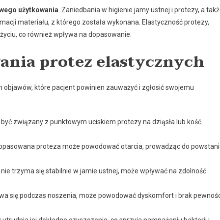
iwego użytkowania
. Zaniedbania w higienie jamy ustnej i protezy, a tak
macji materiału, z którego została wykonana. Elastyczność protezy,
zużyciu, co również wpływa na dopasowanie.
ania protez elastycznych
h objawów, które pacjent powinien zauważyć i zgłosić swojemu
być związany z punktowym uciskiem protezy na dziąsła lub kość
 dopasowana proteza może powodować otarcia, prowadząc do powstan
nie trzyma się stabilnie w jamie ustnej, może wpływać na zdolność
suwa się podczas noszenia, może powodować dyskomfort i brak pewnośc