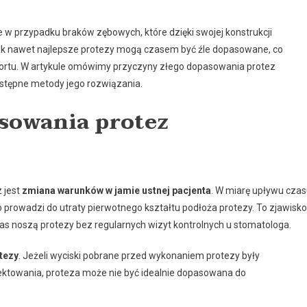
w przypadku braków zębowych, które dzięki swojej konstrukcji
ak nawet najlepsze protezy mogą czasem być źle dopasowane, co
rtu. W artykule omówimy przyczyny złego dopasowania protez
ostępne metody jego rozwiązania.
sowania protez
 jest
zmiana warunków w jamie ustnej pacjenta
. W miarę upływu cza
co prowadzi do utraty pierwotnego kształtu podłoża protezy. To zjawisko
zas noszą protezy bez regularnych wizyt kontrolnych u stomatologa.
tezy
. Jeżeli wyciski pobrane przed wykonaniem protezy były
ojektowania, proteza może nie być idealnie dopasowana do