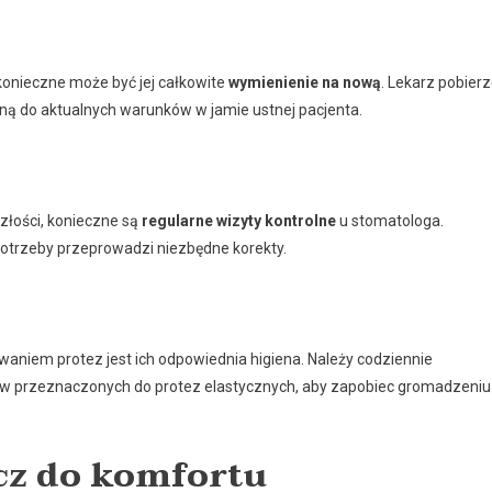
konieczne może być jej całkowite
wymienienie na nową
. Lekarz pobier
aną do aktualnych warunków w jamie ustnej pacjenta.
łości, konieczne są
regularne wizyty kontrolne
u stomatologa.
 potrzeby przeprowadzi niezbędne korekty.
em protez jest ich odpowiednia higiena. Należy codziennie
ków przeznaczonych do protez elastycznych, aby zapobiec gromadzeniu
ucz do komfortu