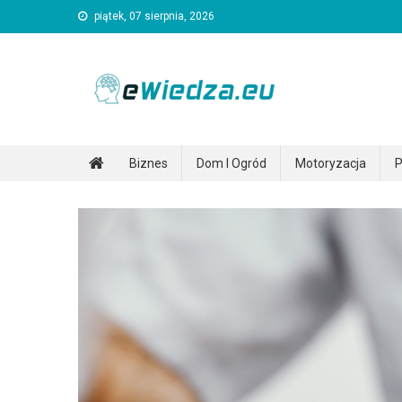
Skip
piątek, 07 sierpnia, 2026
to
content
Ewiedza.eu
Ogólnotematyczny portal informacyjny
Biznes
Dom I Ogród
Motoryzacja
P