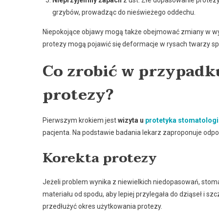
Nieprzyjemny zapach
z ust. Złe dopasowanie protezy 
grzybów, prowadząc do nieświeżego oddechu.
Niepokojące objawy mogą także obejmować zmiany w wyg
protezy mogą pojawić się deformacje w rysach twarzy spo
Co zrobić w przypadk
protezy?
Pierwszym krokiem jest
wizyta u
protetyka stomatologi
pacjenta. Na podstawie badania lekarz zaproponuje odpo
Korekta protezy
Jeżeli problem wynika z niewielkich niedopasowań, sto
materiału od spodu, aby lepiej przylegała do dziąseł i sz
przedłużyć okres użytkowania protezy.