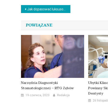
się
Nawigacja
Jak dopasować luksusową armaturę łazienkową do wanny wolnostojącej i prysznica?
wpisu
POWIĄZANE
Narzędzia Diagnostyki
Ubytki Klin
Stomatologicznej – RTG Zębów
Powinny Sk
Dentysty
19 czerwca, 2023
Redakcja
26 listopad