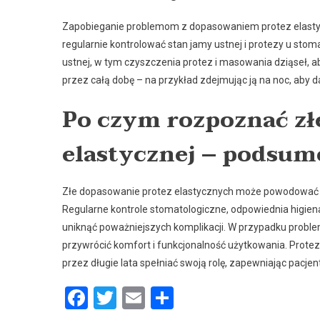
Zapobieganie problemom z dopasowaniem protez elastycz
regularnie kontrolować stan jamy ustnej i protezy u stom
ustnej, w tym czyszczenia protez i masowania dziąseł, a
przez całą dobę – na przykład zdejmując ją na noc, aby 
Po czym rozpoznać zł
elastycznej – podsum
Złe dopasowanie protez elastycznych może powodować wi
Regularne kontrole stomatologiczne, odpowiednia higie
uniknąć poważniejszych komplikacji. W przypadku proble
przywrócić komfort i funkcjonalność użytkowania. Prote
przez długie lata spełniać swoją rolę, zapewniając pacje
Facebook
Twitter
Email
Podziel