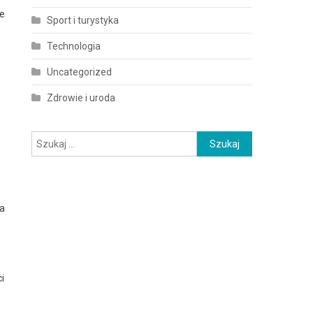
że
Sport i turystyka
Technologia
Uncategorized
Zdrowie i uroda
Szukaj:
ia
i