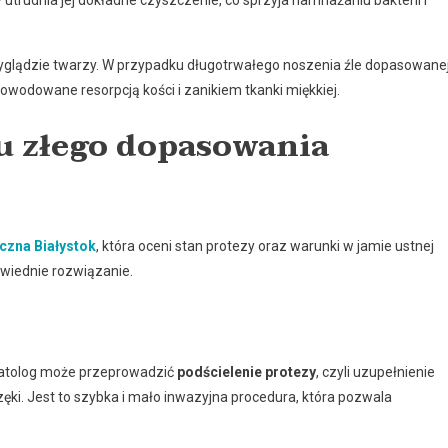
utrudnia jej dokładne czyszczenie, co sprzyja namnażaniu bakterii i
lądzie twarzy. W przypadku długotrwałego noszenia źle dopasowane
wodowane resorpcją kości i zanikiem tkanki miękkiej.
u złego dopasowania
czna Białystok
, która oceni stan protezy oraz warunki w jamie ustnej
wiednie rozwiązanie.
matolog może przeprowadzić
podścielenie protezy
, czyli uzupełnienie
częki. Jest to szybka i mało inwazyjna procedura, która pozwala