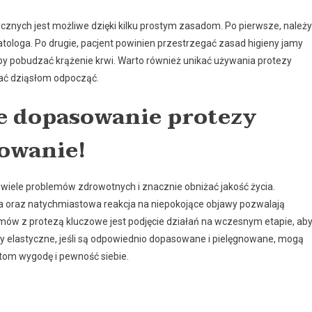
nych jest możliwe dzięki kilku prostym zasadom. Po pierwsze, należy
atologa. Po drugie, pacjent powinien przestrzegać zasad higieny jamy
by pobudzać krążenie krwi. Warto również unikać używania protezy
dać dziąsłom odpocząć.
e dopasowanie protezy
owanie!
ele problemów zdrowotnych i znacznie obniżać jakość życia.
na oraz natychmiastowa reakcja na niepokojące objawy pozwalają
mów z protezą kluczowe jest podjęcie działań na wczesnym etapie, ab
zy elastyczne, jeśli są odpowiednio dopasowane i pielęgnowane, mogą
ntom wygodę i pewność siebie.