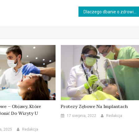
Dlaczego dbanie o zdrowie mleczaków jest ważne?
owe – Objawy, Które
Protezy Zębowe Na Implantach
łonić Do Wizyty U
17 sierpnia, 2022
Redakcja
a, 2025
Redakcja