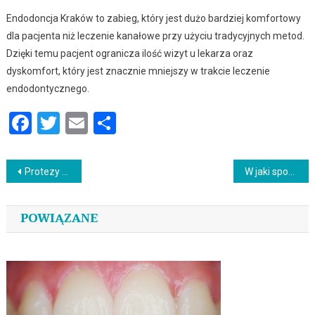
Endodoncja Kraków to zabieg, który jest dużo bardziej komfortowy
dla pacjenta niż leczenie kanałowe przy użyciu tradycyjnych metod.
Dzięki temu pacjent ogranicza ilość wizyt u lekarza oraz
dyskomfort, który jest znacznie mniejszy w trakcie leczenie
endodontycznego.
Facebook
Twitter
Email
Podziel
się
Nawigacja
Protezy stomatologiczne na bezzębie. Co warto wybrać?
W jaki sposób można pobierać treści z YouTube?
wpisu
POWIĄZANE