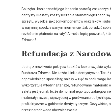
Ból zęba i konieczność jego leczenia potrafią zaskoczyć. S
dentysty. Niestety koszty leczenia stomatologicznego s
sprzętu, wysokiej jakości komponentów oraz leków i subs
w najmniej spodziewanym momencie. Jak poradzić sobie 
rozłożenie płatności na raty? A może lepiej poszukać, 
Zdrowia?
Refundacja z Narodo
Jedną z możliwości pokrycia kosztów leczenia, jakie wyk
Funduszu Zdrowia. Nie każda klinika dentystyczna Toruń
odpowiedniego specjalisty, należy wziąć to pod uwagę. K
wykorzystuje wtedy najtańsze, refundowane materiały, o
zaletą jest jednak to, że do normalnego typu zabiegów ni
materiały niszczą się szybciej w porównaniu do tych leps
profilaktyczne w gabinecie dentystycznym. Oczywiście, 
przez narodowego ubezpieczyciela.