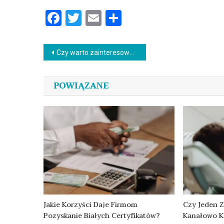
Facebook
Twitter
Email
Podziel
się
Nawigacja
Czy warto zainteresować się YouTube?
wpisu
POWIĄZANE
Jakie Korzyści Daje Firmom
Czy Jeden 
Pozyskanie Białych Certyfikatów?
Kanałowo K