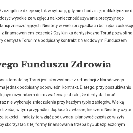
zczególnie dzieje się tak w sytuacji, gdy nie chodzi się profilaktycznie d
ą dosyć wysokie ze względu na konieczność używania precyzyjnego
tancji znieczulających. Niestety w wielu przypadkach ból zęba zaskakuj
z finansowaniem leczenia? Czy klinika dentystyczna Toruń pozwoli na
który dentysta Toruń ma podpisany kontrakt z Narodowym Funduszem
wego Funduszu Zdrowia
ona stomatolog Toruń jest skorzystanie z refundacji z Narodowego
 ma jednak podpisany odpowiedni kontrakt. Dlatego, przy poszukiwaniu
olejnym czynnikiem do rozważenia jest fakt, że dentysta Toruń
raz nie wykonuje znieczulenia przy każdym typie zabiegów. Wielką
e trzeba, w tym przypadku, dopłacać z własnej kieszeni. Niestety użyte
zej jakości – należy to wziąć pod uwagę i planować częstsze wizyty
aby skorzystać z tej formy finansowania trzeba być ubezpieczonym