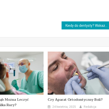
Kiedy do dentysty? Wskazania do wizyty w gabinecie
Ząb Można Leczyć
Czy Aparat Ortodontyczny Boli?
ilka Razy?
24 kwietnia, 2025
Redakcja